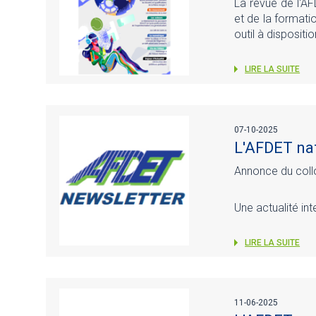
La revue de l'AF
et de la formati
outil à disposit
LIRE LA SUITE
07-10-2025
L'AFDET nat
Annonce du coll
Une actualité in
LIRE LA SUITE
11-06-2025