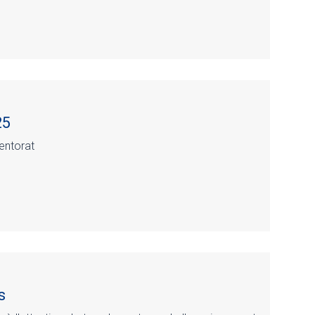
25
entorat
s