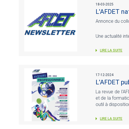
18-03-2025
L'AFDET nat
Annonce du coll
Une actualité in
LIRE LA SUITE
17-12-2024
L'AFDET pub
La revue de l'AF
et de la formati
outil à disposit
LIRE LA SUITE