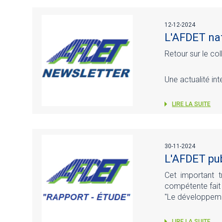
12-12-2024
L'AFDET nat
Retour sur le c
Une actualité in
LIRE LA SUITE
30-11-2024
L'AFDET pub
Cet important 
compétente fait 
"Le développeme
LIRE LA SUITE