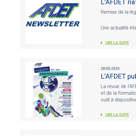
L'AFDET nat
Remise de la lég
Une actualité in
LIRE LA SUITE
28-05-2025
L'AFDET pub
La revue de l'AF
et de la formati
outil à disposit
LIRE LA SUITE